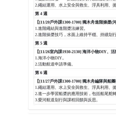
2.繩結運用、水上安全與救生、浮具利用、
第 4 週
【[11/20戶外課1300-1700] 獨木舟進階
1.進階繩結與進階槳法練習。
2.進階操槳技巧，水面上維持平穩、持續划
第 5 週
【[11/26室內課1930-2130] 海洋小物DI
1.海洋小物DIY。
2.活動航道申請準備。
第 6 週
【[11/27戶外課1300-1700] 獨木舟編隊
1.繩結運用、水上安全與救生、浮具利用、
2.進一步學習船槳的應用技術，包括船尾舵
3.愛河航道划行與課程回饋與反思。