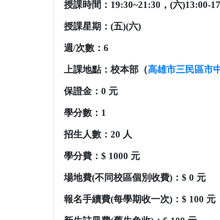
授課時間：
19:30~21:30，(六)13:00-17
授課星期：
(五)(六)
週/次數：
6
上課地點：
校本部（
高雄市三民區市中
保證金：
0 元
學分數：
1
招生人數：
20 人
學分費：
$ 1000 元
場地費(不同校區個別收費)：
$ 0 元
報名手續費(每學期收一次)：$
100
元