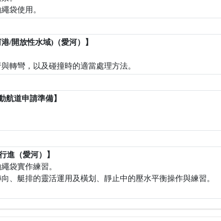
拋繩袋使用。
操槳(河港/開放性水域)（愛河）】
行與轉彎，以及碰撞時的適當處理方法。
Y、活動航道申請準備】
與船團行進（愛河）】
拋繩袋實作練習。
轉向、艇排的靈活運用及橫划、靜止中的壓水平衡操作與練習。