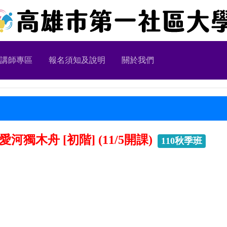
講師專區
報名須知及說明
關於我們
河獨木舟 [初階] (11/5開課)
110秋季班