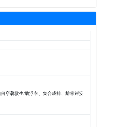
如何穿著救生/助浮衣、集合成排、離靠岸安