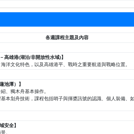
各週課程主題及內容
生命力－高雄港(湖泊/非開放性水域)】
休閒、海洋文化特色，以及高雄港平、戰時之重要航道與戰略位置。
槳（蓮池潭）】
介紹、獨木舟基本操作。
習基本划舟技術，課程包括哨子與揮槳訊號的認識、個人裝備、
與水域安全】
願景。