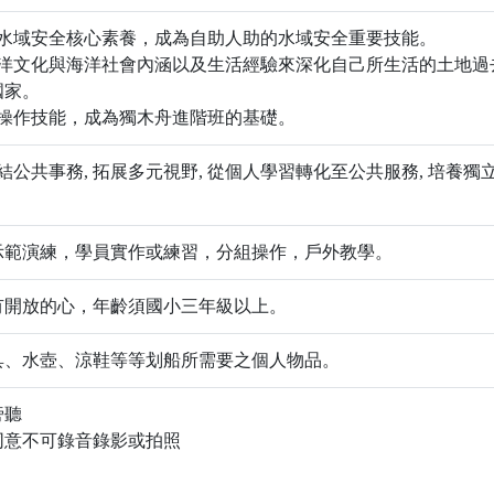
於水域安全核心素養，成為自助人助的水域安全重要技能。
海洋文化與海洋社會內涵以及生活經驗來深化自己所生活的土地過
國家。
的操作技能，成為獨木舟進階班的基礎。
連結公共事務, 拓展多元視野, 從個人學習轉化至公共服務, 培養
示範演練，學員實作或練習，分組操作，戶外教學。
有開放的心，年齡須國小三年級以上。
具、水壺、涼鞋等等划船所需要之個人物品。
旁聽
同意不可錄音錄影或拍照