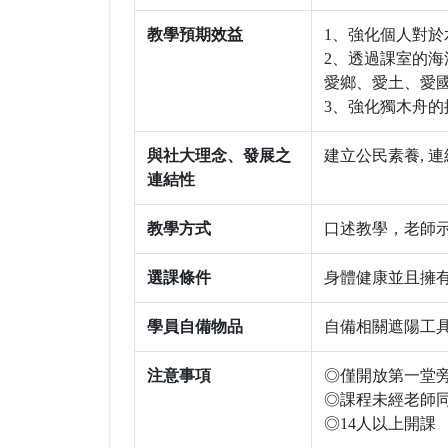
教學預期效益
1、強化個人對
2、透過課室的
愛鄉、愛土、愛
3、強化獨木舟
與社大理念、發展之
建立公民素養, 
連結性
教學方式
口述教學，老師
選課條件
身體健康並且擁
學員自備物品
自備相關遮陽工
注意事項
◎僅開放第一堂
◎課程未經老師
◎14人以上開課