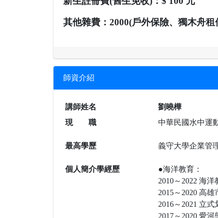
新生註冊費(舊生免收)：$
100
元
其他雜費：
2000(戶外保險、獨木舟
師資介紹
講師姓名
劉曉樺
現 職
中華民國水中運
最高學歷
義守大學企業管
個人簡介學經歷
●海洋教育：
2010～2022
2015～2020
2016～2021 立
2017～2020