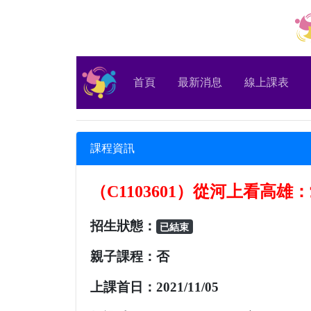
(current)
首頁
最新消息
線上課表
課程資訊
（C1103601）從河上看高雄：愛
招生狀態：
已結束
親子課程：
否
上課首日：
2021/11/05